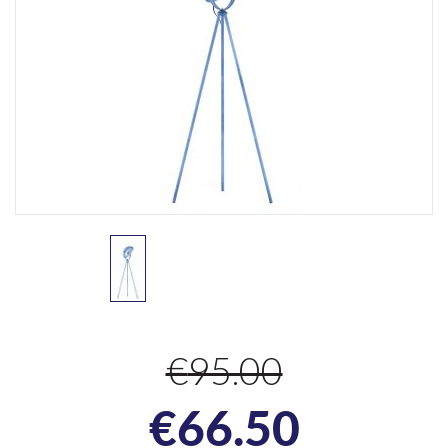
€
95.00
Algne
Praeg
€
66.50