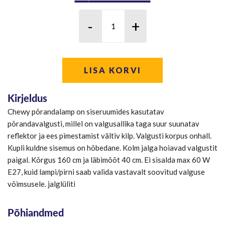
hind
hind
oli:
on:
€95.00.
€66.50
LISA KORVI
Kirjeldus
Chewy põrandalamp on siseruumides kasutatav
põrandavalgusti, millel on valgusallika taga suur suunatav
reflektor ja ees pimestamist vältiv kilp. Valgusti korpus onhall.
Kupli kuldne sisemus on hõbedane. Kolm jalga hoiavad valgustit
paigal. Kõrgus 160 cm ja läbimõõt 40 cm. Ei sisalda max 60 W
E27, kuid lampi/pirni saab valida vastavalt soovitud valguse
võimsusele. jalglüliti
Põhiandmed