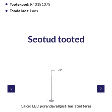
Tootekood:
R40181078
Toode laos:
Laos
Seotud tooted
Calcio LED põrandavalgusti harjatud teras
Põ