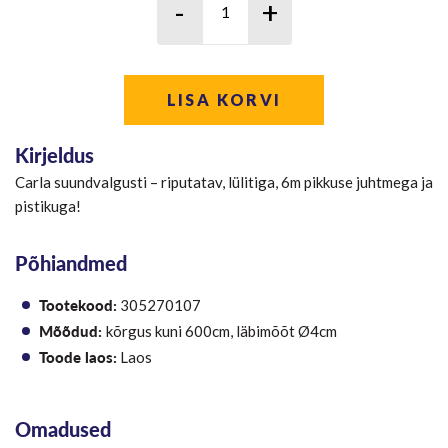
LISA KORVI
Kirjeldus
Carla suundvalgusti – riputatav, lülitiga, 6m pikkuse juhtmega ja
pistikuga!
Põhiandmed
Tootekood:
305270107
Mõõdud:
kõrgus kuni 600cm, läbimõõt Ø4cm
Toode laos:
Laos
Omadused