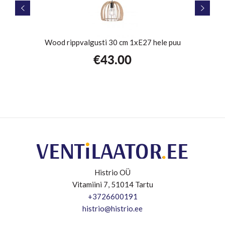
stev
Wood rippvalgusti 30 cm 1xE27 hele puu
€
43.00
Histrio OÜ
Vitamiini 7, 51014 Tartu
+3726600191
histrio@histrio.ee