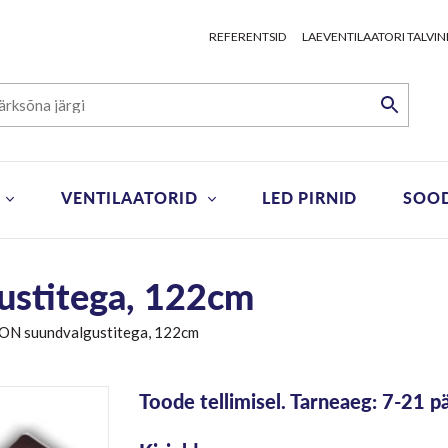
REFERENTSID
LAEVENTILAATORI TALVIN
VENTILAATORID
LED PIRNID
SOO
stitega, 122cm
N suundvalgustitega, 122cm
Toode tellimisel. Tarneaeg: 7-21 p