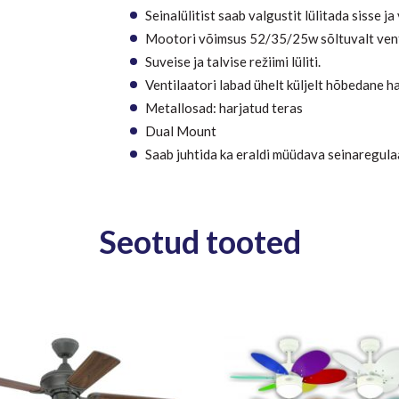
Seinalülitist saab valgustit lülitada sisse ja
Mootori võimsus 52/35/25w sõltuvalt venti
Suveise ja talvise režiimi lüliti.
Ventilaatori labad ühelt küljelt hõbedane hal
Metallosad: harjatud teras
Dual Mount
Saab juhtida ka eraldi müüdava seinaregula
Seotud tooted