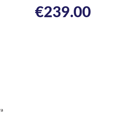
€
239.00
va