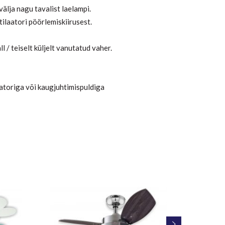
 välja nagu tavalist laelampi.
laatori pöörlemiskiirusest.
l / teiselt küljelt vanutatud vaher.
atoriga või kaugjuhtimispuldiga