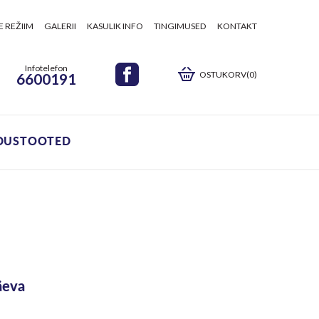
E REŽIIM
GALERII
KASULIK INFO
TINGIMUSED
KONTAKT
Infotelefon
OSTUKORV(0)
6600191
DUSTOOTED
äeva