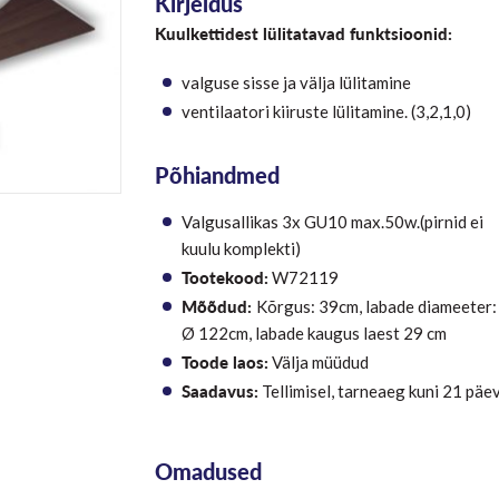
Kirjeldus
Kuulkettidest lülitatavad funktsioonid:
valguse sisse ja välja lülitamine
ventilaatori kiiruste lülitamine. (3,2,1,0)
Põhiandmed
Valgusallikas 3x GU10 max.50w.(pirnid ei
kuulu komplekti)
Tootekood:
W72119
Mõõdud:
Kõrgus: 39cm, labade diameeter:
Ø 122cm, labade kaugus laest 29 cm
Toode laos:
Välja müüdud
Saadavus:
Tellimisel, tarneaeg kuni 21 päe
Omadused