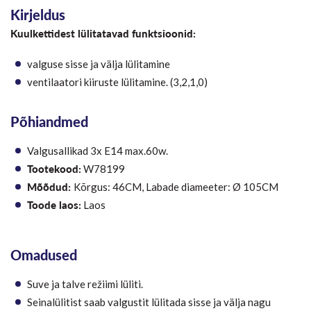
Kirjeldus
Kuulkettidest lülitatavad funktsioonid:
valguse sisse ja välja lülitamine
ventilaatori kiiruste lülitamine. (3,2,1,0)
Põhiandmed
Valgusallikad 3x E14 max.60w.
Tootekood:
W78199
Mõõdud:
Kõrgus: 46CM, Labade diameeter: Ø 105CM
Toode laos:
Laos
Omadused
Suve ja talve režiimi lüliti.
Seinalülitist saab valgustit lülitada sisse ja välja nagu