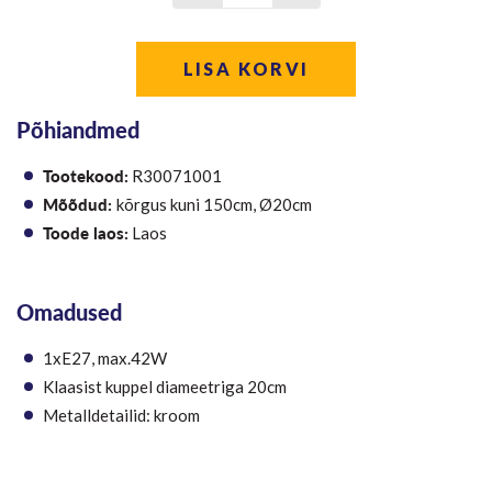
LISA KORVI
Põhiandmed
Tootekood:
R30071001
Mõõdud:
kõrgus kuni 150cm, Ø20cm
Toode laos:
Laos
Omadused
1xE27, max.42W
Klaasist kuppel diameetriga 20cm
Metalldetailid: kroom