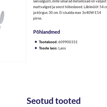
laevalgusti, mille ümarad metallosad on väljast
mattvalged ja seest hõbedased. Läbimõõt 54 c
ja kõrgus 30 cm. Ei sisalda max 3x40W E14
pirne.
Põhiandmed
Tootekood:
609900331
Toode laos:
Laos
Seotud tooted