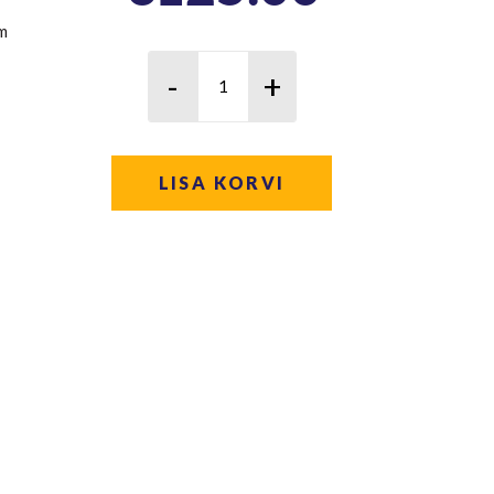
m
LISA KORVI