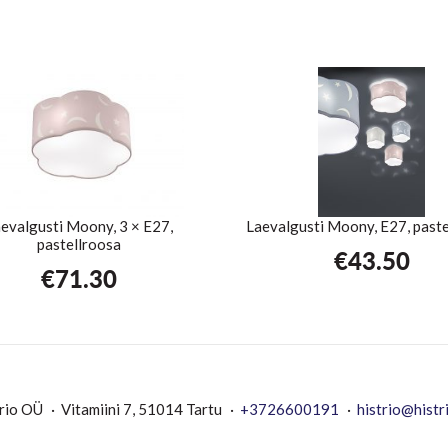
evalgusti Moony, 3 × E27,
Laevalgusti Moony, E27, paste
pastellroosa
€
43.50
€
71.30
rio OÜ
Vitamiini 7, 51014 Tartu
+3726600191
histrio@histr