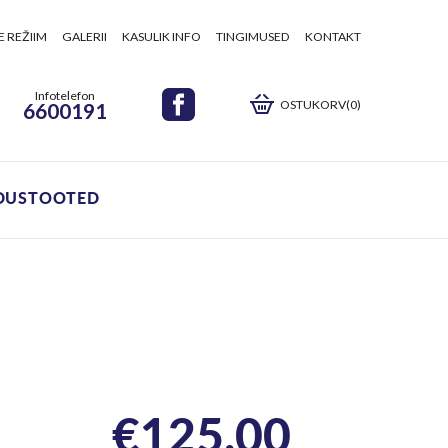
E REŽIIM
GALERII
KASULIK INFO
TINGIMUSED
KONTAKT
Infotelefon
OSTUKORV(0)
6600191
DUSTOOTED
€
125.00