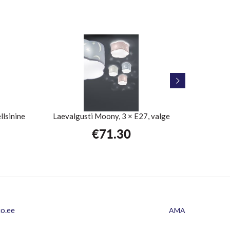
llsinine
Laevalgusti Moony, 3 × E27, valge
Laevalg
€
71.30
io.ee
AMA