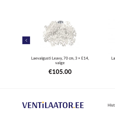
 valge IP44
Laevalgusti Leavy, 70 cm, 3 × E14,
La
valge
€
105.00
Hist