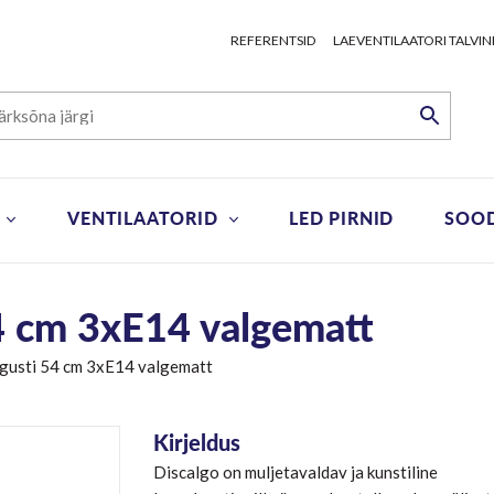
REFERENTSID
LAEVENTILAATORI TALVIN
VENTILAATORID
LED PIRNID
SOO
54 cm 3xE14 valgematt
lgusti 54 cm 3xE14 valgematt
Kirjeldus
Discalgo on muljetavaldav ja kunstiline