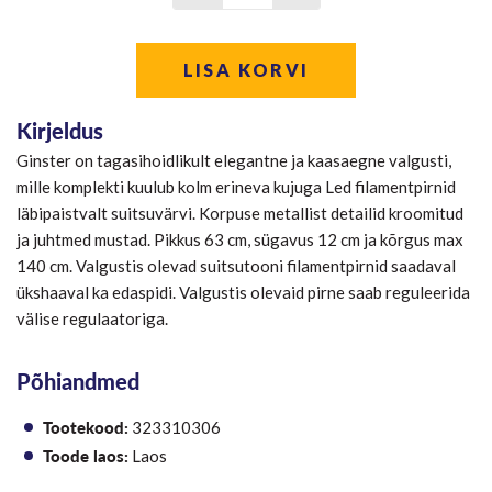
LISA KORVI
Kirjeldus
Ginster on tagasihoidlikult elegantne ja kaasaegne valgusti,
mille komplekti kuulub kolm erineva kujuga Led filamentpirnid
läbipaistvalt suitsuvärvi. Korpuse metallist detailid kroomitud
ja juhtmed mustad. Pikkus 63 cm, sügavus 12 cm ja kõrgus max
140 cm. Valgustis olevad suitsutooni filamentpirnid saadaval
ükshaaval ka edaspidi. Valgustis olevaid pirne saab reguleerida
välise regulaatoriga.
Põhiandmed
Tootekood:
323310306
Toode laos:
Laos