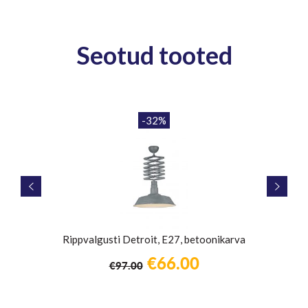
Seotud tooted
-32%
ing
Rippvalgusti Detroit, E27, betoonikarva
une
Algne
Praegune
€
66.00
€
97.00
hind
hind
oli:
on: